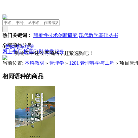
热门关键词：
颠覆性技术创新研究
现代数学基础丛书
全部商品分类
0
去购物车结算
网上书店
按需印刷
教学服务
购物车中还没有商品，赶紧选购吧！
当前位置:
本科教材
管理学
1201 管理科学与工程
项目管
>
>
>
相同语种的商品