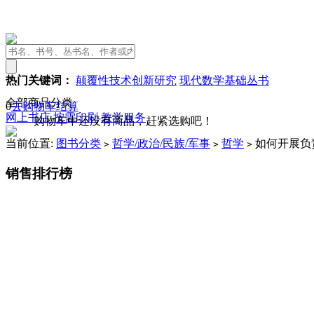
热门关键词：
颠覆性技术创新研究
现代数学基础丛书
全部商品分类
0
去购物车结算
网上书店
按需印刷
教学服务
购物车中还没有商品，赶紧选购吧！
当前位置:
图书分类
哲学/政治/民族/军事
哲学
如何开展负
>
>
>
销售排行榜