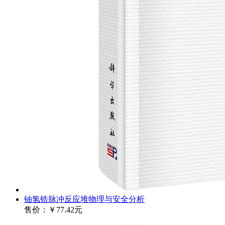
铀氢锆脉冲反应堆物理与安全分析
售价：
￥77.42元