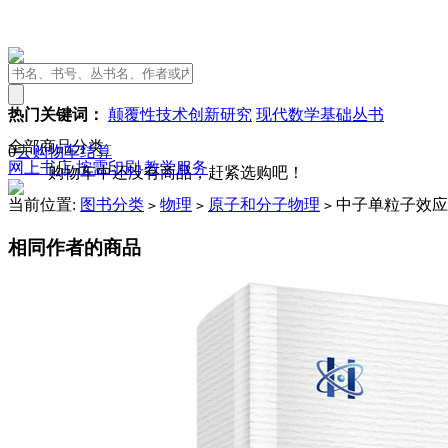
热门关键词：
颠覆性技术创新研究
现代数学基础丛书
全部商品分类
0
去购物车结算
网上书店
按需印刷
教学服务
购物车中还没有商品，赶紧选购吧！
当前位置:
图书分类
物理
原子和分子物理
中子单粒子效应
>
>
>
相同作者的商品