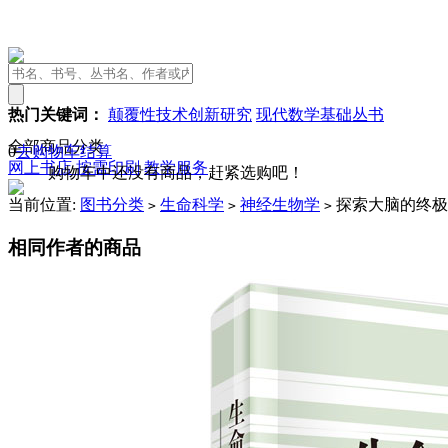
热门关键词：
颠覆性技术创新研究
现代数学基础丛书
全部商品分类
0
去购物车结算
网上书店
按需印刷
教学服务
购物车中还没有商品，赶紧选购吧！
当前位置:
图书分类
生命科学
神经生物学
探索大脑的终极
>
>
>
相同作者的商品