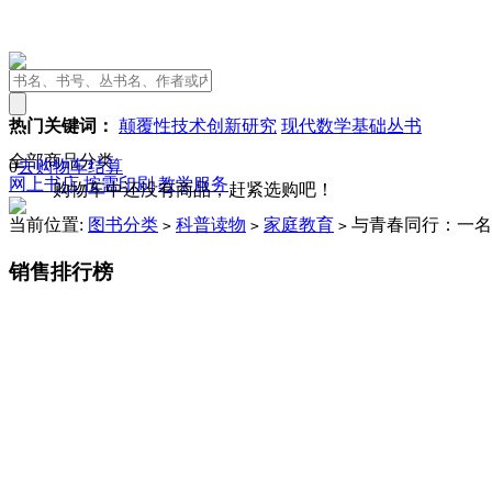
热门关键词：
颠覆性技术创新研究
现代数学基础丛书
全部商品分类
0
去购物车结算
网上书店
按需印刷
教学服务
购物车中还没有商品，赶紧选购吧！
当前位置:
图书分类
科普读物
家庭教育
与青春同行：一名
>
>
>
销售排行榜