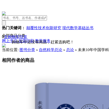
热门关键词：
颠覆性技术创新研究
现代数学基础丛书
全部商品分类
0
去购物车结算
网上书店
按需印刷
教学服务
购物车中还没有商品，赶紧选购吧！
当前位置:
图书分类
自然科学总论
总论
未来10年中国学科
>
>
>
相同作者的商品