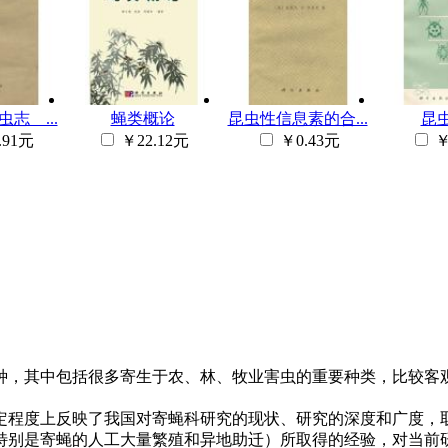
志 ...
蝇类概论
昆虫性信息素的合...
昆
.91元
￥22.12元
￥0.43元
￥
200种，其中包括很多寄生于农、林、牧业害虫的重要种类，比较
定程度上反映了我国对寄蝇科研究的现状、研究的深度和广度，
特别是寄蝇的人工大量繁殖和异地助迁）所取得的经验，对当前