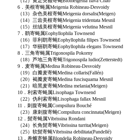
（12）黄足突额寄蝇Biomeigenia flava Chao
6．美根寄蝇属Meigenia Robineau-Desvoidy
（13）杂色美根寄蝇Meigenia dorsalis(Meigen)
（14）三齿美根寄蝇Meigenia tridentata Mesnil
（15）丝绒美根寄蝇Meigenia velutina Mesnil
7．鹞寄蝇属Eophyllophila Townsend
（16）菲利鹞寄蝇Eophyllophila filipes Townsend
（17）华丽鹞寄蝇Eophyllophila elegans Townsend
8．三角寄蝇属Trigonospila Pokorny
（18）芦地三角寄蝇Trigonospila ludio(Zetterstedt)
9．麦寄蝇属Medina Robineau-Desvoidy
（19）白瓣麦寄蝇Medina collaris(Fallén)
（20）褐瓣麦寄蝇Medina fuscisquama Mesnil
（21）暗黑麦寄蝇Medina melania(Meigen)
10．利索寄蝇属Lixophaga Townsend
（22）伪利索寄蝇Lixophaga fallax Mesnil
11．刺腹寄蝇属Compsilura Bouché
（23）康刺腹寄蝇Compsilura concinnata(Meigen)
12．髭寄蝇属Vibrissina Rondani
（24）长角髭寄蝇Vibrissina turrita(Meigen)
（25）软髭寄蝇Vibrissina debilitata(Pandellé)
13．卷蛾寄蝇属Blondelia Robineau-Desvoidy