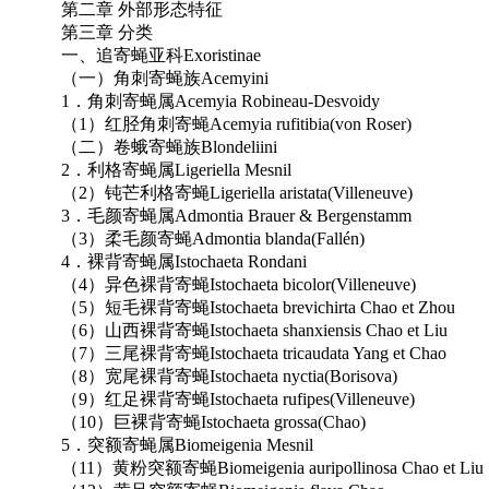
第二章 外部形态特征
第三章 分类
一、追寄蝇亚科Exoristinae
（一）角刺寄蝇族Acemyini
1．角刺寄蝇属Acemyia Robineau-Desvoidy
（1）红胫角刺寄蝇Acemyia rufitibia(von Roser)
（二）卷蛾寄蝇族Blondeliini
2．利格寄蝇属Ligeriella Mesnil
（2）钝芒利格寄蝇Ligeriella aristata(Villeneuve)
3．毛颜寄蝇属Admontia Brauer & Bergenstamm
（3）柔毛颜寄蝇Admontia blanda(Fallén)
4．裸背寄蝇属Istochaeta Rondani
（4）异色裸背寄蝇Istochaeta bicolor(Villeneuve)
（5）短毛裸背寄蝇Istochaeta brevichirta Chao et Zhou
（6）山西裸背寄蝇Istochaeta shanxiensis Chao et Liu
（7）三尾裸背寄蝇Istochaeta tricaudata Yang et Chao
（8）宽尾裸背寄蝇Istochaeta nyctia(Borisova)
（9）红足裸背寄蝇Istochaeta rufipes(Villeneuve)
（10）巨裸背寄蝇Istochaeta grossa(Chao)
5．突额寄蝇属Biomeigenia Mesnil
（11）黄粉突额寄蝇Biomeigenia auripollinosa Chao et Liu