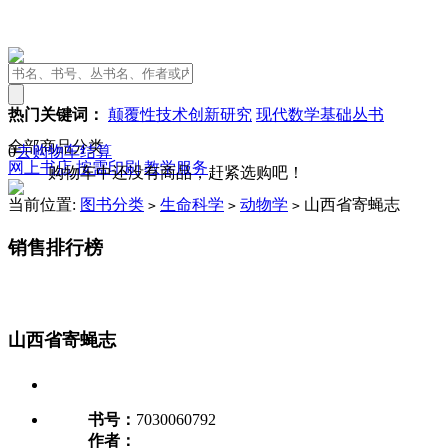
热门关键词：
颠覆性技术创新研究
现代数学基础丛书
全部商品分类
0
去购物车结算
网上书店
按需印刷
教学服务
购物车中还没有商品，赶紧选购吧！
当前位置:
图书分类
生命科学
动物学
山西省寄蝇志
>
>
>
销售排行榜
山西省寄蝇志
书号：
7030060792
作者：