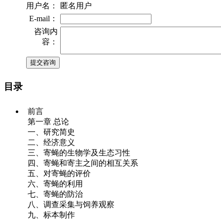
用户名：
匿名用户
E-mail：
咨询内
容：
目录
前言
第一章 总论
一、研究简史
二、经济意义
三、寄蝇的生物学及生态习性
四、寄蝇和寄主之间的相互关系
五、对寄蝇的评价
六、寄蝇的利用
七、寄蝇的防治
八、调查采集与饲养观察
九、标本制作