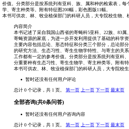
价值。分类部分是按系统列有亚科、族、属和种的检索表，每
学、寄主种类等。附有特征图200幅，彩色图版11幅。
本书可供农、林、牧业植保部门的科研人员，大专院校生物、
内容简介
本书记述了采自我国山西省的寄蝇科5亚科、22族、83
寄蝇资源的家底，为进一步开发利用提供了基础的科学资
主要内容包括总论、形态特征和分类三个部分，总论部分
的研究方法、生态习性、寄生生物学特性、与寄主的关系
工作都有一定的参考价值。分类部分是按系统列有亚科、
分重要种有生态习性、寄生生物学、寄主种类等。附有特征
本书可供农、林、牧业植保部门的科研人员，大专院校生
暂时还没有任何用户评论
总计 0 个记录，共 1 页。
第一页
上一页
下一页
最末页
全部咨询
(共
0
条问答)
暂时还没有任何用户咨询内容
总计 0 个记录，共 1 页。
第一页
上一页
下一页
最末页