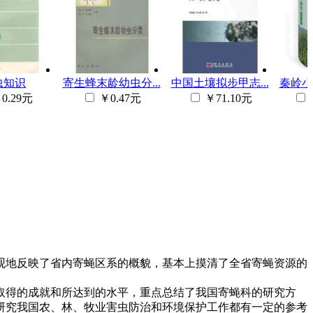
虫知识
寄生蜂末龄幼虫分...
中国土壤拟步甲志...
秦岭小
0.29元
￥0.47元
￥71.10元
客观地反映了省内寄蝇区系的概貌，基本上摸清了全省寄蝇资源的
取得的成就和所达到的水平，重点总结了我国寄蝇科的研究方
研究我国农、林、牧业害虫防治和环境保护工作都有一定的参考