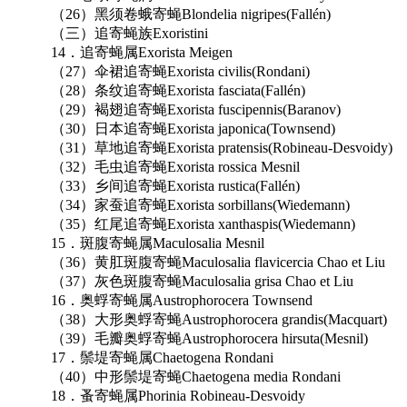
（26）黑须卷蛾寄蝇Blondelia nigripes(Fallén)
（三）追寄蝇族Exoristini
14．追寄蝇属Exorista Meigen
（27）伞裙追寄蝇Exorista civilis(Rondani)
（28）条纹追寄蝇Exorista fasciata(Fallén)
（29）褐翅追寄蝇Exorista fuscipennis(Baranov)
（30）日本追寄蝇Exorista japonica(Townsend)
（31）草地追寄蝇Exorista pratensis(Robineau-Desvoidy)
（32）毛虫追寄蝇Exorista rossica Mesnil
（33）乡间追寄蝇Exorista rustica(Fallén)
（34）家蚕追寄蝇Exorista sorbillans(Wiedemann)
（35）红尾追寄蝇Exorista xanthaspis(Wiedemann)
15．斑腹寄蝇属Maculosalia Mesnil
（36）黄肛斑腹寄蝇Maculosalia flavicercia Chao et Liu
（37）灰色斑腹寄蝇Maculosalia grisa Chao et Liu
16．奥蜉寄蝇属Austrophorocera Townsend
（38）大形奥蜉寄蝇Austrophorocera grandis(Macquart)
（39）毛瓣奥蜉寄蝇Austrophorocera hirsuta(Mesnil)
17．鬃堤寄蝇属Chaetogena Rondani
（40）中形鬃堤寄蝇Chaetogena media Rondani
18．蚤寄蝇属Phorinia Robineau-Desvoidy