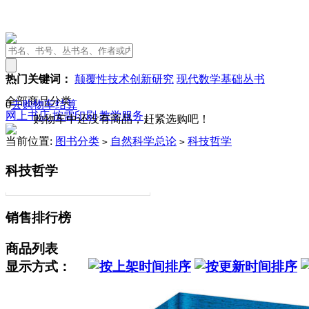
热门关键词：
颠覆性技术创新研究
现代数学基础丛书
全部商品分类
0
去购物车结算
网上书店
按需印刷
教学服务
购物车中还没有商品，赶紧选购吧！
当前位置:
图书分类
自然科学总论
科技哲学
>
>
科技哲学
销售排行榜
商品列表
显示方式：