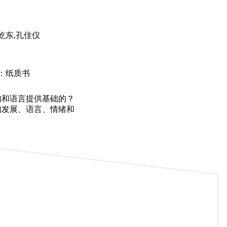
屹东,孔佳仪
：纸质书
知和语言提供基础的？
知发展、语言、情绪和