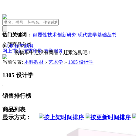
热门关键词：
颠覆性技术创新研究
现代数学基础丛书
全部商品分类
0
去购物车结算
网上书店
按需印刷
教学服务
购物车中还没有商品，赶紧选购吧！
当前位置:
本科教材
艺术学
1305 设计学
>
>
1305 设计学
销售排行榜
商品列表
显示方式：