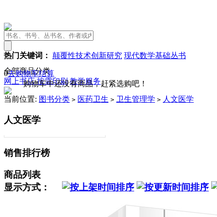
热门关键词：
颠覆性技术创新研究
现代数学基础丛书
全部商品分类
0
去购物车结算
网上书店
按需印刷
教学服务
购物车中还没有商品，赶紧选购吧！
当前位置:
图书分类
医药卫生
卫生管理学
人文医学
>
>
>
人文医学
销售排行榜
商品列表
显示方式：