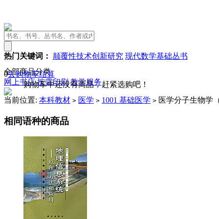
热门关键词：
颠覆性技术创新研究
现代数学基础丛书
全部商品分类
0
去购物车结算
网上书店
按需印刷
教学服务
购物车中还没有商品，赶紧选购吧！
当前位置:
本科教材
医学
1001 基础医学
医学分子生物学
>
>
>
相同语种的商品