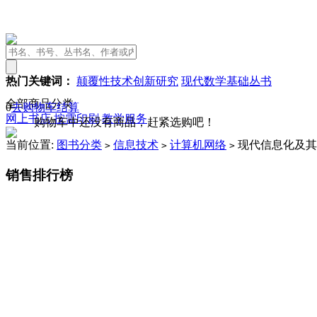
热门关键词：
颠覆性技术创新研究
现代数学基础丛书
全部商品分类
0
去购物车结算
网上书店
按需印刷
教学服务
购物车中还没有商品，赶紧选购吧！
当前位置:
图书分类
信息技术
计算机网络
现代信息化及其
>
>
>
销售排行榜