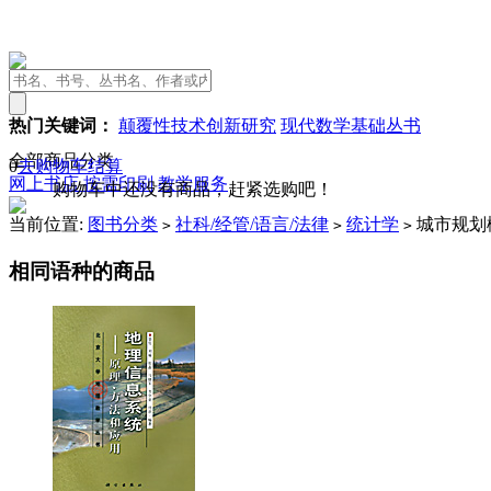
热门关键词：
颠覆性技术创新研究
现代数学基础丛书
全部商品分类
0
去购物车结算
网上书店
按需印刷
教学服务
购物车中还没有商品，赶紧选购吧！
当前位置:
图书分类
社科/经管/语言/法律
统计学
城市规划
>
>
>
相同语种的商品