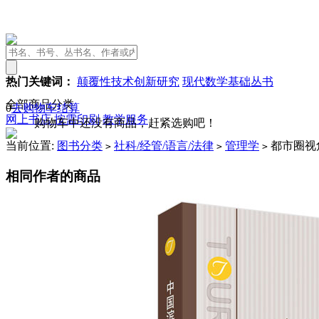
热门关键词：
颠覆性技术创新研究
现代数学基础丛书
全部商品分类
0
去购物车结算
网上书店
按需印刷
教学服务
购物车中还没有商品，赶紧选购吧！
当前位置:
图书分类
社科/经管/语言/法律
管理学
都市圈视
>
>
>
相同作者的商品