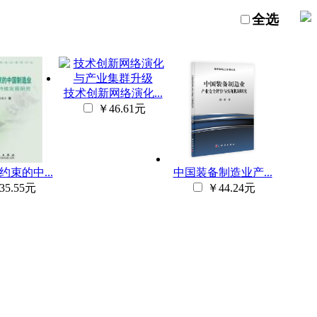
全选
技术创新网络演化...
￥46.61元
束的中...
中国装备制造业产...
35.55元
￥44.24元