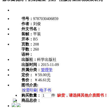
书号：
9787030406859
作者：
刘俊
外文书名：
装帧：
平装
开本：
B5
页数：
208
字数：
260
语种：
出版社：
科学出版社
出版时间：
2015-11-09
所属分类：
管理学
定价：
￥59.00元
售价：
￥46.61元
图书介质:
按需印刷
电子书
购买数量：
件
缺货，请选择其他介质图书！
商品总价：