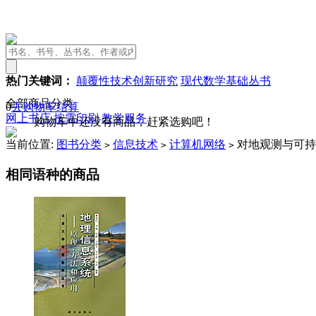
热门关键词：
颠覆性技术创新研究
现代数学基础丛书
全部商品分类
0
去购物车结算
网上书店
按需印刷
教学服务
购物车中还没有商品，赶紧选购吧！
当前位置:
图书分类
信息技术
计算机网络
对地观测与可持
>
>
>
相同语种的商品