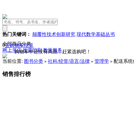
热门关键词：
颠覆性技术创新研究
现代数学基础丛书
全部商品分类
0
去购物车结算
网上书店
按需印刷
教学服务
购物车中还没有商品，赶紧选购吧！
当前位置:
图书分类
社科/经管/语言/法律
管理学
配送系统
>
>
>
销售排行榜