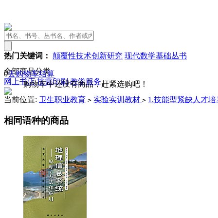
热门关键词：
颠覆性技术创新研究
现代数学基础丛书
全部商品分类
0
去购物车结算
网上书店
按需印刷
教学服务
购物车中还没有商品，赶紧选购吧！
当前位置:
卫生职业教育
实验实训教材
1.技能型紧缺人才
>
>
相同语种的商品