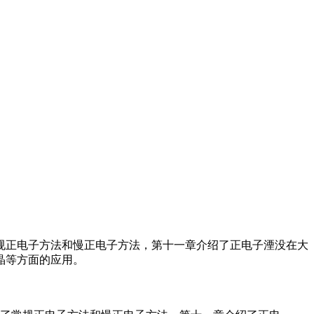
规正电子方法和慢正电子方法，第十一章介绍了正电子湮没在大
晶等方面的应用。