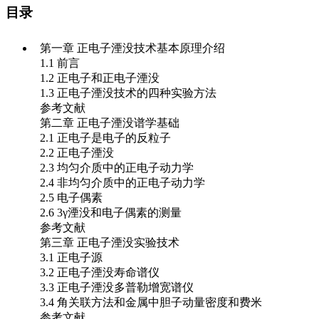
目录
第一章 正电子湮没技术基本原理介绍
1.1 前言
1.2 正电子和正电子湮没
1.3 正电子湮没技术的四种实验方法
参考文献
第二章 正电子湮没谱学基础
2.1 正电子是电子的反粒子
2.2 正电子湮没
2.3 均匀介质中的正电子动力学
2.4 非均匀介质中的正电子动力学
2.5 电子偶素
2.6 3γ湮没和电子偶素的测量
参考文献
第三章 正电子湮没实验技术
3.1 正电子源
3.2 正电子湮没寿命谱仪
3.3 正电子湮没多普勒增宽谱仪
3.4 角关联方法和金属中胆子动量密度和费米
参考文献