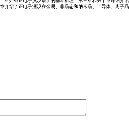
二章介绍正电子澳没谱学的基本原理，第三章和第十章详细介绍
章介绍了正电子湮没在金属、非晶态和纳米晶、半导体、离子晶