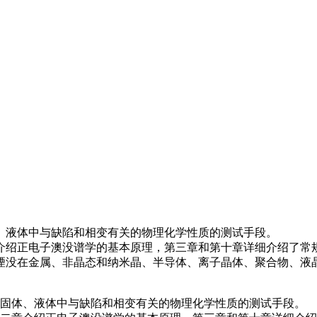
、液体中与缺陷和相变有关的物理化学性质的测试手段。
介绍正电子澳没谱学的基本原理，第三章和第十章详细介绍了常
湮没在金属、非晶态和纳米晶、半导体、离子晶体、聚合物、液
固体、液体中与缺陷和相变有关的物理化学性质的测试手段。