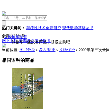
热门关键词：
颠覆性技术创新研究
现代数学基础丛书
全部商品分类
0
去购物车结算
网上书店
按需印刷
教学服务
购物车中还没有商品，赶紧选购吧！
当前位置:
图书分类
考古/历史
文物保护
2009年第三次
>
>
>
相同语种的商品