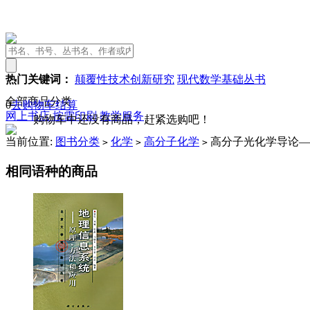
热门关键词：
颠覆性技术创新研究
现代数学基础丛书
全部商品分类
0
去购物车结算
网上书店
按需印刷
教学服务
购物车中还没有商品，赶紧选购吧！
当前位置:
图书分类
化学
高分子化学
高分子光化学导论—
>
>
>
相同语种的商品