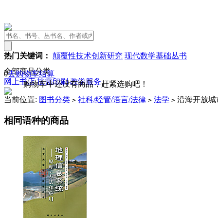
热门关键词：
颠覆性技术创新研究
现代数学基础丛书
全部商品分类
0
去购物车结算
网上书店
按需印刷
教学服务
购物车中还没有商品，赶紧选购吧！
当前位置:
图书分类
社科/经管/语言/法律
法学
沿海开放城
>
>
>
相同语种的商品