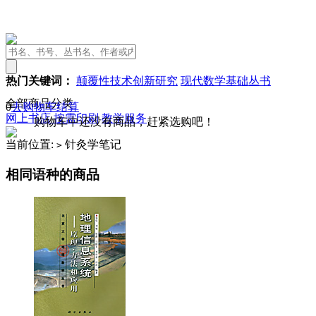
热门关键词：
颠覆性技术创新研究
现代数学基础丛书
全部商品分类
0
去购物车结算
网上书店
按需印刷
教学服务
购物车中还没有商品，赶紧选购吧！
当前位置:
针灸学笔记
>
相同语种的商品