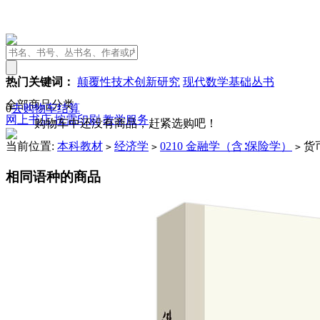
热门关键词：
颠覆性技术创新研究
现代数学基础丛书
全部商品分类
0
去购物车结算
网上书店
按需印刷
教学服务
购物车中还没有商品，赶紧选购吧！
当前位置:
本科教材
经济学
0210 金融学（含∶保险学）
货
>
>
>
相同语种的商品