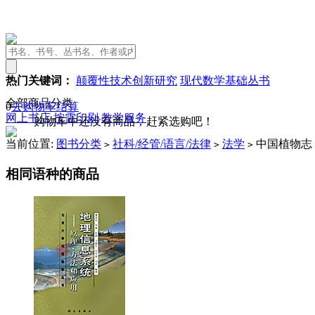
热门关键词：
颠覆性技术创新研究
现代数学基础丛书
全部商品分类
0
去购物车结算
网上书店
按需印刷
教学服务
购物车中还没有商品，赶紧选购吧！
当前位置:
图书分类
社科/经管/语言/法律
法学
中国植物志
>
>
>
相同语种的商品