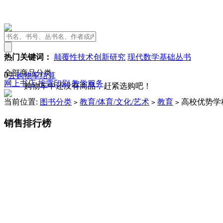
热门关键词：
颠覆性技术创新研究
现代数学基础丛书
全部商品分类
0
去购物车结算
网上书店
按需印刷
教学服务
购物车中还没有商品，赶紧选购吧！
当前位置:
图书分类
教育/体育/文化/艺术
教育
高校优势学
>
>
>
销售排行榜