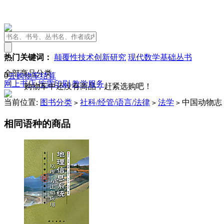
热门关键词：
颠覆性技术创新研究
现代数学基础丛书
全部商品分类
0
去购物车结算
网上书店
按需印刷
教学服务
购物车中还没有商品，赶紧选购吧！
当前位置:
图书分类
社科/经管/语言/法律
法学
中国动物志 
>
>
>
相同语种的商品