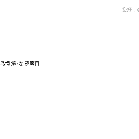
您好，
鸟纲 第7卷 夜鹰目