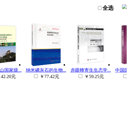
全选
国家级...
纳米磷灰石的生物...
赤眼蜂寄生生态学...
中国医
42.20元
￥77.42元
￥59.25元