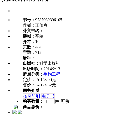
书号：
9787030396105
作者：
王佑春
外文书名：
装帧：
平装
开本：
16
页数：
484
字数：
712
语种：
出版社：
科学出版社
出版时间：
2014/2/13
所属分类：
生物工程
定价：
￥158.00元
售价：
￥124.82元
图书介质:
按需印刷
电子书
购买数量：
件
可供
商品总价：