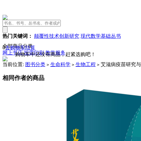
热门关键词：
颠覆性技术创新研究
现代数学基础丛书
全部商品分类
0
去购物车结算
网上书店
按需印刷
教学服务
购物车中还没有商品，赶紧选购吧！
当前位置:
图书分类
生命科学
生物工程
艾滋病疫苗研究与
>
>
>
相同作者的商品