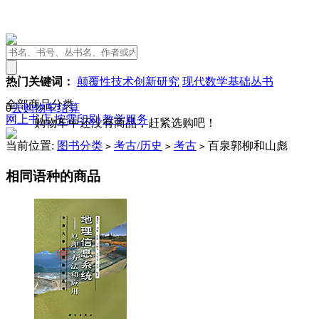
热门关键词：
颠覆性技术创新研究
现代数学基础丛书
全部商品分类
0
去购物车结算
网上书店
按需印刷
教学服务
购物车中还没有商品，赶紧选购吧！
当前位置:
图书分类
考古/历史
考古
百泉郭柳和山彪
>
>
>
相同语种的商品