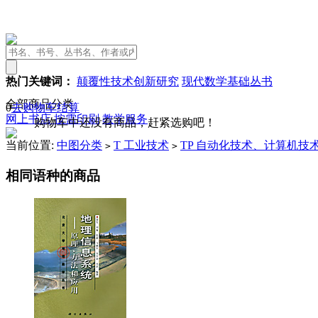
热门关键词：
颠覆性技术创新研究
现代数学基础丛书
全部商品分类
0
去购物车结算
网上书店
按需印刷
教学服务
购物车中还没有商品，赶紧选购吧！
当前位置:
中图分类
T 工业技术
TP 自动化技术、计算机技
>
>
相同语种的商品