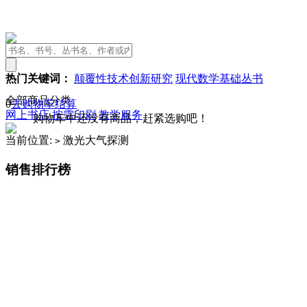
热门关键词：
颠覆性技术创新研究
现代数学基础丛书
全部商品分类
0
去购物车结算
网上书店
按需印刷
教学服务
购物车中还没有商品，赶紧选购吧！
当前位置:
激光大气探测
>
销售排行榜