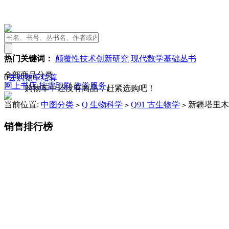
热门关键词：
颠覆性技术创新研究
现代数学基础丛书
全部商品分类
0
去购物车结算
网上书店
按需印刷
教学服务
购物车中还没有商品，赶紧选购吧！
当前位置:
中图分类
Q 生物科学
Q91 古生物学
新疆塔里木
>
>
>
销售排行榜