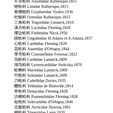
不等蛤科 Anomiidae Rafinesque,1815
锉蛤科 Limidae Rafinesque,1815
卷嘴蛎科 Gryphaeidae Vyalov,1936
牡蛎科 Ostreidae Rafinesque,1815
三角蛤科 Trigoniidae Lamarck,1819
满月蛤科 Lucinidae Fleming,1828
缨边蛤科 Fimbriidae Nicol,1950
蹄蛤科 Ungulinidae H.Adams et A.Adams,1857
心蛤科 Carditidae Fleming,1828
花蛤科 Astartidae d'Orbigny,1844
厚壳蛤科 Crassatellidae Ferussac,1822
鸟蛤科 Cardiidae Lamarck,1809
湖鸟蛤科 Lymnocardiidae Stoliczka,1870
蛤蜊科 Mactridae Lamarck,1809
竹蛏科 Solenidae Lamarck,1809
刀蛏科 Cultellidae Davies,1935
樱蛤科 Tellinidae de Blainville,1814
斧蛤科 Donacidae Fleming,1828
沙栖蛤科 Psammobiidae Fleming,1828
短蛏科 Solecurtidae d'Orbigny,1846
北极蛤科 Arcticidae Newton,1891
梯蛤科 Trapeziidae Lamy,1920