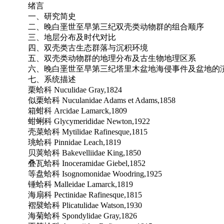
绪言
一、研究简史
二、晚白垩世至早第三纪双壳类动物群的组合顺序
三、地层分布及时代对比
四、双壳类古生态群落与沉积环境
五、双壳类动物群的地理分布及古生物地理区系
六、晚白垩世至早第三纪塔里木盆地海侵事件及盆地的
七、系统描述
栗蛤科 Nuculidae Gray,1824
似栗蛤科 Nuculanidae Adams et Adams,1858
箱蚶科 Arcidae Lamarck,1809
蚶蜊科 Glycymerididae Newton,1922
壳菜蛤科 Mytilidae Rafinesque,1815
珧蛤科 Pinnidae Leach,1819
贝荚蛤科 Bakevelliidae King,1850
叠瓦蛤科 Inoceramidae Giebel,1852
等盘蛤科 Isognomonidae Woodring,1925
锤蛤科 Malleidae Lamarck,1819
海扇科 Pectinidae Rafinesque,1815
褶襞蛤科 Plicatulidae Watson,1930
海菊蛤科 Spondylidae Gray,1826