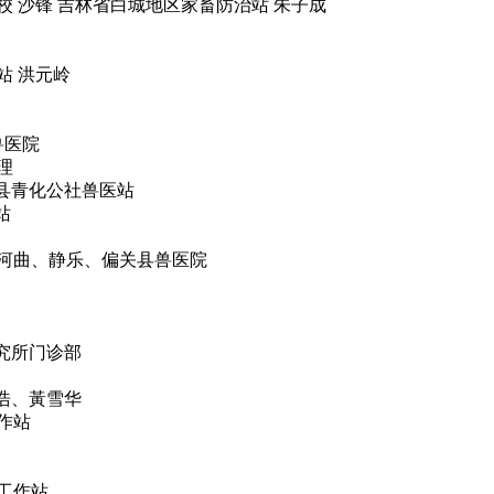
 沙锋 吉林省白城地区家畜防治站 朱子成
站 洪元岭
兽医院
理
山县青化公社兽医站
站
河曲、静乐、偏关县兽医院
究所门诊部
浩、黃雪华
作站
工作站