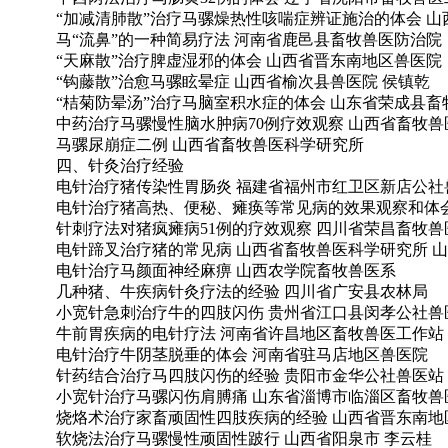
“加减清肺散”治疗马骡燥热性咳喘症辨证施治的体会 
马“流鼻”的一种简易疗法 河南省鹿邑县畜牧兽医防治院
“天麻散”治疗脾虚湿邪的体会 山西省晋东南地区兽医院
“钩藤散”治愈马骡眩晕症 山西省榆次县兽医院 侯镇乾
“桔菊防晕汤”治疗马脑室积水症的体会 山东省荣成县畜
中药治疗马骡慢性脑水肿病70例疗效观察 山西省畜牧
马骡尿崩症二例 山西省畜牧兽医科学研究所
四、针灸治疗经验
电针治疗猪传染性胃肠炎 福建省福州市红卫区新店公社
电针治疗猪高热、便秘、瘫痪等常见病的效果观察和体会
针刺疗法对猪疯瘫病51例的疗效观察 四川省荣昌畜牧
电针蹄叉治疗猪的常见病 山西省畜牧兽医科学研究所 
电针治疗马颜面神经麻痹 山西农学院畜牧兽医系
几种猪、牛疾病针灸疗法的经验 四川省广安县农林局
小宽针急刺治疗牛的四肢闪伤 贵州省江口县闵孝公社兽
牛前胃疾病的电针疗法 河南省许昌地区畜牧兽医工作站
电针治疗牛阴茎脱垂的体会 河南省驻马店地区兽医院
针药结合治疗马四肢闪伤的经验 贵阳市金华公社兽医站
小宽针治疗马骡闪伤肩膊痛 山东省淄博市临淄区畜牧兽
烧烙术治疗家畜顽固性四肢疾病的经验 山西省晋东南地
软烧法治疗马骡慢性顽固性跛行 山西省阳泉市 李云桂