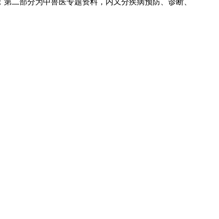
个；第二部分为中兽医专题资料，内又分疾病预防、诊断、