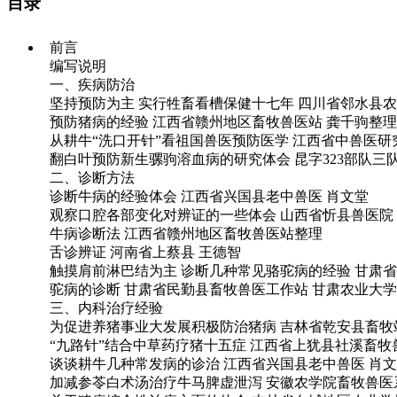
目录
前言
编写说明
一、疾病防治
坚持预防为主 实行牲畜看槽保健十七年 四川省邻水县
预防猪病的经验 江西省赣州地区畜牧兽医站 龚千驹整理
从耕牛“洗口开针”看祖国兽医预防医学 江西省中兽医研
翻白叶预防新生骡驹溶血病的研究体会 昆字323部队三
二、诊断方法
诊断牛病的经验体会 江西省兴国县老中兽医 肖文堂
观察口腔各部变化对辨证的一些体会 山西省忻县兽医院
牛病诊断法 江西省赣州地区畜牧兽医站整理
舌诊辨证 河南省上蔡县 王德智
触摸肩前淋巴结为主 诊断几种常见骆驼病的经验 甘肃
驼病的诊断 甘肃省民勤县畜牧兽医工作站 甘肃农业大
三、内科治疗经验
为促进养猪事业大发展积极防治猪病 吉林省乾安县畜牧
“九路针”结合中草药疗猪十五症 江西省上犹县社溪畜牧
谈谈耕牛几种常发病的诊治 江西省兴国县老中兽医 肖
加减参苓白术汤治疗牛马脾虚泄泻 安徽农学院畜牧兽医