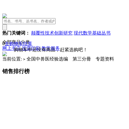
热门关键词：
颠覆性技术创新研究
现代数学基础丛书
全部商品分类
0
去购物车结算
网上书店
按需印刷
教学服务
购物车中还没有商品，赶紧选购吧！
当前位置:
全国中兽医经验选编 第三分冊 专題资料
>
销售排行榜