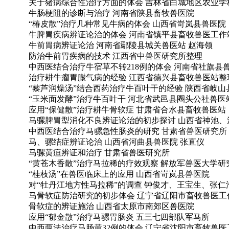
关于猪病综合性治疗方面的体会 吉林省白城地区农业学校
牛肠梗阻的诊断与治疗 河南省陕县畜牧兽医院
“椿皮散”治疗几种常见牛病的体会 山西省岢岚县兽医院
牛脾胃疾病辨证论治的体会 河南省镇平县畜牧兽医工作
牛前胃病辨证论治 河南省鄢陵县城关兽医站 赵海领
防治牛前胃疾病的技术 江西省中兽医研究所整理
中西医结合治疗牛宿草不转218例的体会 河南省社旗县
治疗耕牛瘤胃臌气病的经验 江西省德兴县畜牧兽医站整
“藜芦润燥汤”结合西药治疗牛百叶干的经验 陕西省岐
“玉米面发酵”治疗牛百叶干 河北省武邑县圈头公社兽医
应用“保健散”治疗耕牛骨软症 甘肃省合水县畜牧兽医站
马骡脾胃型消化不良辨证论治的初步探讨 山西省神池、
中西医结合治疗马骡急性肠炎的研究 甘肃省兽医研究所
马、骡结症辨证论治 山西省河曲县兽医院 张直仪
马骡黄疸辨证和治疗 甘肃省兽医研究所
“黄苍木香散”治疗马拉稀的疗效观察 解放军兽医大学研
“桂枝汤”在兽医临床上的应用 山西省岢岚县兽医院
对“牡丹江地方性马拉稀”的调查 钟俊才、王宝生、张仁
马骨软症防治研究的初步体会 辽宁省辽阳市畜牧兽医工
骨软症的辨证施治 山西省太原市南郊区兽医院
应用“郁金散”治疗马骡胃肠炎 五三七四部队军马所
中西两法治疗马肠黄32例的体会 辽宁省沈阳市畜牧兽医