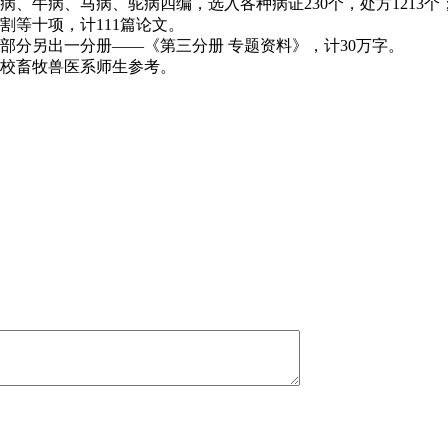
、牛病、马病、驼病四编，选入各种病证230个，处方1213
等十项，计111篇论文。
部分另出一分册——《第三分册 专题资料》，计30万字。
校畜牧兽医系师生参考。