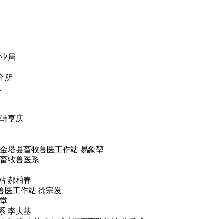
农业局
究所
队
 韩亨庆
省金塔县畜牧兽医工作站 易象堃
学畜牧兽医系
站 郝柏春
兽医工作站 徐宗发
文堂
系 李夫基