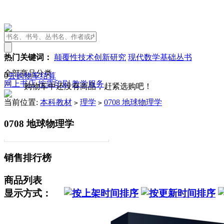
热门关键词：
颠覆性技术创新研究
现代数学基础丛书
全部商品分类
0
去购物车结算
网上书店
按需印刷
教学服务
购物车中还没有商品，赶紧选购吧！
当前位置:
本科教材
理学
0708 地球物理学
>
>
0708 地球物理学
销售排行榜
商品列表
显示方式：