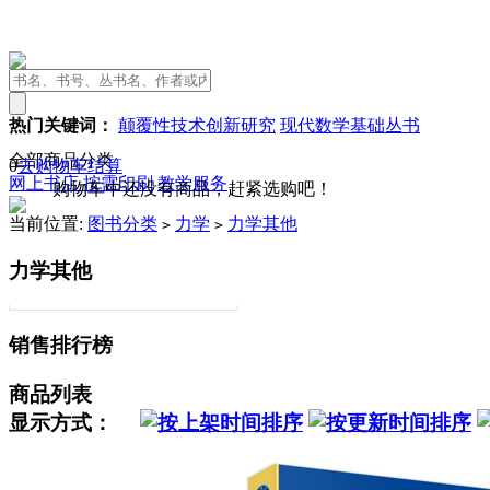
热门关键词：
颠覆性技术创新研究
现代数学基础丛书
全部商品分类
0
去购物车结算
网上书店
按需印刷
教学服务
购物车中还没有商品，赶紧选购吧！
当前位置:
图书分类
力学
力学其他
>
>
力学其他
销售排行榜
商品列表
显示方式：