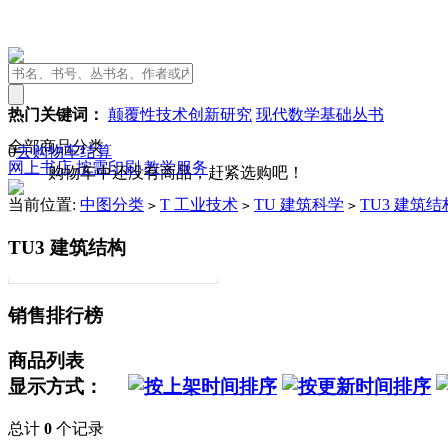
热门关键词：
颠覆性技术创新研究
现代数学基础丛书
全部商品分类
0
去购物车结算
网上书店
按需印刷
教学服务
购物车中还没有商品，赶紧选购吧！
当前位置:
中图分类
T 工业技术
TU 建筑科学
TU3 建筑结
>
>
>
TU3 建筑结构
销售排行榜
商品列表
显示方式：
总计
0
个记录