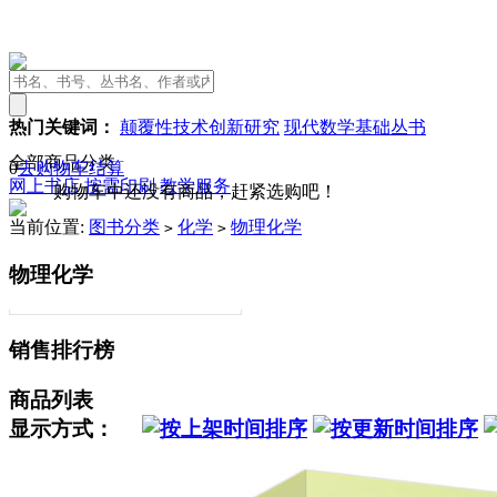
热门关键词：
颠覆性技术创新研究
现代数学基础丛书
全部商品分类
0
去购物车结算
网上书店
按需印刷
教学服务
购物车中还没有商品，赶紧选购吧！
当前位置:
图书分类
化学
物理化学
>
>
物理化学
销售排行榜
商品列表
显示方式：