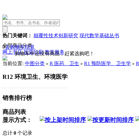
热门关键词：
颠覆性技术创新研究
现代数学基础丛书
全部商品分类
0
去购物车结算
网上书店
按需印刷
教学服务
购物车中还没有商品，赶紧选购吧！
当前位置:
中图分类
R 医药、卫生
R1 预防医学、卫生学
>
>
>
R12 环境卫生、环境医学
销售排行榜
商品列表
显示方式：
总计
0
个记录