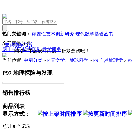
热门关键词：
颠覆性技术创新研究
现代数学基础丛书
全部商品分类
0
去购物车结算
网上书店
按需印刷
教学服务
购物车中还没有商品，赶紧选购吧！
当前位置:
中图分类
P 天文学、地球科学
P9 自然地理学
P
>
>
>
P97 地理探险与发现
销售排行榜
商品列表
显示方式：
总计
0
个记录