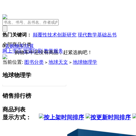
热门关键词：
颠覆性技术创新研究
现代数学基础丛书
全部商品分类
0
去购物车结算
网上书店
按需印刷
教学服务
购物车中还没有商品，赶紧选购吧！
当前位置:
图书分类
地球天文
地球物理学
>
>
地球物理学
销售排行榜
商品列表
显示方式：