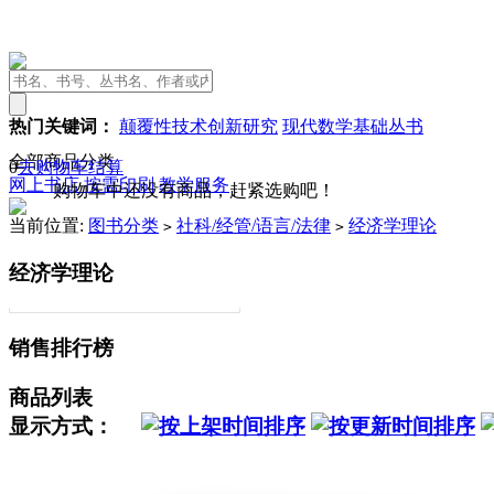
热门关键词：
颠覆性技术创新研究
现代数学基础丛书
全部商品分类
0
去购物车结算
网上书店
按需印刷
教学服务
购物车中还没有商品，赶紧选购吧！
当前位置:
图书分类
社科/经管/语言/法律
经济学理论
>
>
经济学理论
销售排行榜
商品列表
显示方式：