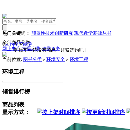
热门关键词：
颠覆性技术创新研究
现代数学基础丛书
全部商品分类
0
去购物车结算
网上书店
按需印刷
教学服务
购物车中还没有商品，赶紧选购吧！
当前位置:
图书分类
环境安全
环境工程
>
>
环境工程
销售排行榜
商品列表
显示方式：