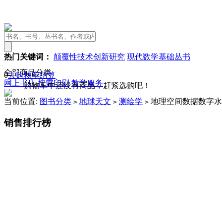
热门关键词：
颠覆性技术创新研究
现代数学基础丛书
全部商品分类
0
去购物车结算
网上书店
按需印刷
教学服务
购物车中还没有商品，赶紧选购吧！
当前位置:
图书分类
地球天文
测绘学
地理空间数据数字水
>
>
>
销售排行榜