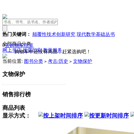
热门关键词：
颠覆性技术创新研究
现代数学基础丛书
全部商品分类
0
去购物车结算
网上书店
按需印刷
教学服务
购物车中还没有商品，赶紧选购吧！
当前位置:
图书分类
考古/历史
文物保护
>
>
文物保护
销售排行榜
商品列表
显示方式：