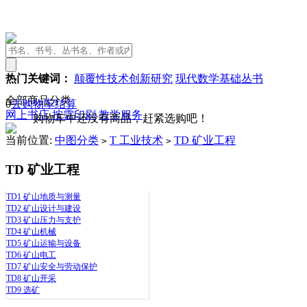
热门关键词：
颠覆性技术创新研究
现代数学基础丛书
全部商品分类
0
去购物车结算
网上书店
按需印刷
教学服务
购物车中还没有商品，赶紧选购吧！
当前位置:
中图分类
T 工业技术
TD 矿业工程
>
>
TD 矿业工程
TD1 矿山地质与测量
TD2 矿山设计与建设
TD3 矿山压力与支护
TD4 矿山机械
TD5 矿山运输与设备
TD6 矿山电工
TD7 矿山安全与劳动保护
TD8 矿山开采
TD9 选矿