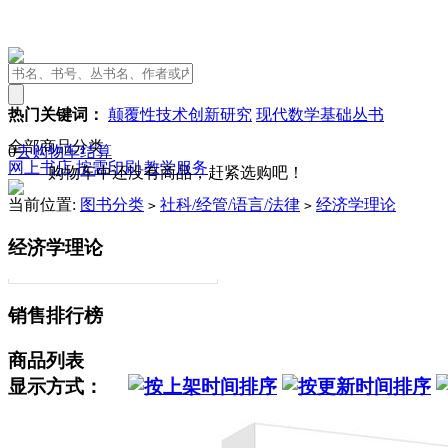
热门关键词：
颠覆性技术创新研究
现代数学基础丛书
全部商品分类
0
去购物车结算
网上书店
按需印刷
教学服务
购物车中还没有商品，赶紧选购吧！
当前位置:
图书分类
社科/经管/语言/法律
经济学理论
>
>
经济学理论
销售排行榜
商品列表
显示方式：