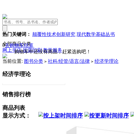
热门关键词：
颠覆性技术创新研究
现代数学基础丛书
全部商品分类
0
去购物车结算
网上书店
按需印刷
教学服务
购物车中还没有商品，赶紧选购吧！
当前位置:
图书分类
社科/经管/语言/法律
经济学理论
>
>
经济学理论
销售排行榜
商品列表
显示方式：