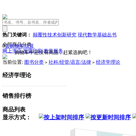
热门关键词：
颠覆性技术创新研究
现代数学基础丛书
全部商品分类
0
去购物车结算
网上书店
按需印刷
教学服务
购物车中还没有商品，赶紧选购吧！
当前位置:
图书分类
社科/经管/语言/法律
经济学理论
>
>
经济学理论
销售排行榜
商品列表
显示方式：