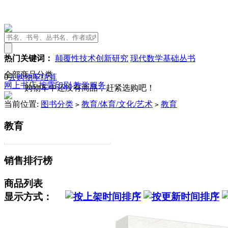
热门关键词：
颠覆性技术创新研究
现代数学基础丛书
全部商品分类
0
去购物车结算
网上书店
按需印刷
教学服务
购物车中还没有商品，赶紧选购吧！
当前位置:
图书分类
教育/体育/文化/艺术
教育
>
>
教育
销售排行榜
商品列表
显示方式：