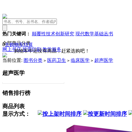
热门关键词：
颠覆性技术创新研究
现代数学基础丛书
全部商品分类
0
去购物车结算
网上书店
按需印刷
教学服务
购物车中还没有商品，赶紧选购吧！
当前位置:
图书分类
医药卫生
临床医学
超声医学
>
>
>
超声医学
销售排行榜
商品列表
显示方式：