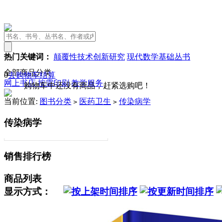
热门关键词：
颠覆性技术创新研究
现代数学基础丛书
全部商品分类
0
去购物车结算
网上书店
按需印刷
教学服务
购物车中还没有商品，赶紧选购吧！
当前位置:
图书分类
医药卫生
传染病学
>
>
传染病学
销售排行榜
商品列表
显示方式：